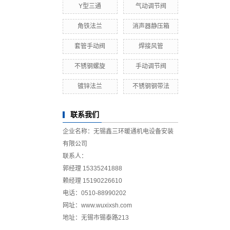
Y型三通
气动调节阀
角铁法兰
消声器静压箱
套管手动阀
焊接风管
不锈钢螺旋
手动调节阀
镀锌法兰
不锈钢钢带法
联系我们
企业名称：无锡鑫三环暖通机电设备安装
有限公司
联系人：
郭经理 15335241888
赖经理 15190226610
电话：0510-
88990202
网址：www.wuxixsh.com
地址：无锡市锡泰路213