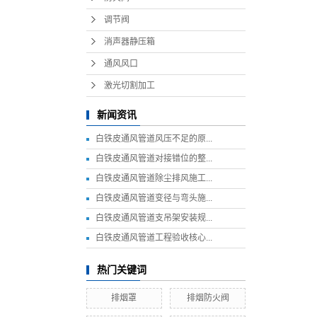
调节阀
消声器静压箱
通风风口
激光切割加工
新闻资讯
白铁皮通风管道风压不足的原...
白铁皮通风管道对接错位的整...
白铁皮通风管道除尘排风施工...
白铁皮通风管道变径与弯头施...
白铁皮通风管道支吊架安装规...
白铁皮通风管道工程验收核心...
热门关键词
排烟罩
排烟防火阀