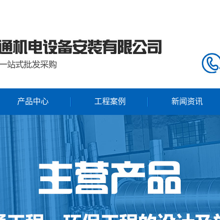
产品中心
工程案例
新闻资讯
螺旋风管
公司动态
通风管道
行业新闻
插板阀
焊接风管
风管法兰
防火阀