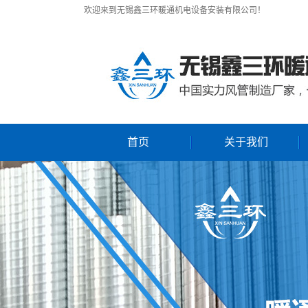
欢迎来到无锡鑫三环暖通机电设备安装有限公司！
首页
关于我们
公司简介
联系我们