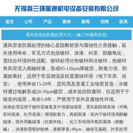
首页
公司
产品
案例
新闻
招聘
联系
通风管道的防腐处理方式—[鑫三环通风管道]
通风管道防腐处理的核心是阻断材质与腐蚀性介质接触，延
长使用寿命，常见方式包括镀锌、涂漆、衬里、阳极氧化，
需结合环境特性适配。镀锌处理分热镀锌和冷镀锌，热镀锌
将风管浸入熔融锌液，形成85-120μm厚镀层，附着力强、防
腐效果好，适用于常温潮湿及轻度腐蚀环境（地下车库、浴
室），使用寿命15-20年，是民用及普通工业场景首选；冷镀
锌通过电解形成20-50μm镀层，成本低但防腐弱，仅适用于干
燥室内场景，寿命5-8年，严禁用于室外及腐蚀性环境。
涂漆处理适用于镀锌层修复及中强腐蚀场景，需先刷防锈底漆（环氧
富锌底漆、红丹底漆）增强附着力，再刷面漆：室内干燥环境用醇酸
磁漆，室外用氟碳漆（抗紫外线），化工车间用环氧防腐漆（耐酸
碱），涂漆前需喷砂除锈，漆膜厚度≥80μm，确保无漏刷。衬里处理