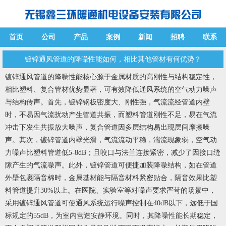
首页
公司
产品
案例
新闻
招聘
联系
镀锌通风管道的降噪性能如何，相比其他管材有何优势？
镀锌通风管道的降噪性能核心源于金属材质的高刚性与结构稳定性，
相比塑料、复合管材优势显著，可有效降低通风系统的空气动力噪声
与结构传声。首先，镀锌钢板密度大、刚性强，气流流经管道内壁
时，不易因气流扰动产生管道共振，而塑料管道刚性不足，易在气流
冲击下发生共振放大噪声，复合管道因多层结构易出现层间摩擦噪
声。其次，镀锌管道内壁光滑，气流流动平稳，湍流现象弱，空气动
力噪声比塑料管道低5-8dB；且咬口与法兰连接紧密，减少了因接口缝
隙产生的气流噪声。此外，镀锌管道可便捷加装降噪结构，如在管道
外壁包裹隔音棉时，金属基材能与隔音材料紧密贴合，隔音效果比塑
料管道提升30%以上。在医院、实验室等对噪声要求严苛的场景中，
采用镀锌通风管道可使通风系统运行噪声控制在40dB以下，远低于国
标规定的55dB，为室内营造安静环境。同时，其降噪性能长期稳定，