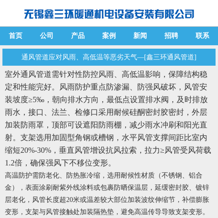
首页
公司
产品
案例
新闻
招聘
联系
通风管道应对风雨、高低温等恶劣天气—[鑫三环通风管道]
室外通风管道需针对性防控风雨、高低温影响，保障结构稳
定和性能完好。风雨防护重点防渗漏、防强风破坏，风管安
装坡度≥5‰，朝向排水方向，最低点设置排水阀，及时排放
雨水，接口、法兰、检修口采用耐候硅酮密封胶密封，外层
加装防雨罩，顶部可设遮阳防雨棚，减少雨水冲刷和阳光直
射。支架选用加固型角钢或槽钢，水平风管支撑间距比室内
缩短20%-30%，垂直风管增设抗风拉索，拉力≥风管受风荷载
1.2倍，确保强风下不移位变形。
高温防护需防老化、防热胀冷缩，选用耐候性材质（不锈钢、铝合
金），表面涂刷耐紫外线涂料或包裹防晒保温层，延缓密封胶、镀锌
层老化，风管长度超20米或温差较大部位加装波纹伸缩节，补偿膨胀
变形，支架与风管接触处加装隔热垫，避免高温传导导致支架变形。