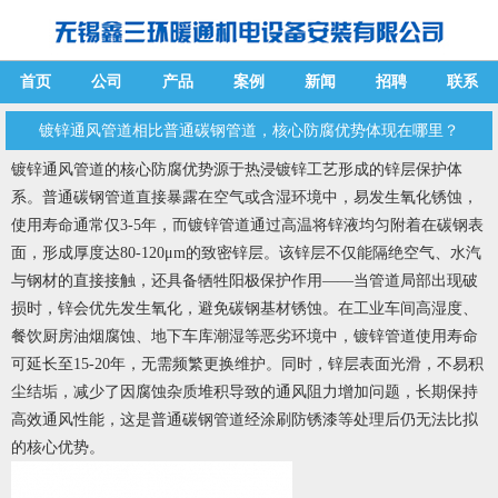
首页
公司
产品
案例
新闻
招聘
联系
镀锌通风管道相比普通碳钢管道，核心防腐优势体现在哪里？
镀锌通风管道的核心防腐优势源于热浸镀锌工艺形成的锌层保护体
系。普通碳钢管道直接暴露在空气或含湿环境中，易发生氧化锈蚀，
使用寿命通常仅3-5年，而镀锌管道通过高温将锌液均匀附着在碳钢表
面，形成厚度达80-120μm的致密锌层。该锌层不仅能隔绝空气、水汽
与钢材的直接接触，还具备牺牲阳极保护作用——当管道局部出现破
损时，锌会优先发生氧化，避免碳钢基材锈蚀。在工业车间高湿度、
餐饮厨房油烟腐蚀、地下车库潮湿等恶劣环境中，镀锌管道使用寿命
可延长至15-20年，无需频繁更换维护。同时，锌层表面光滑，不易积
尘结垢，减少了因腐蚀杂质堆积导致的通风阻力增加问题，长期保持
高效通风性能，这是普通碳钢管道经涂刷防锈漆等处理后仍无法比拟
的核心优势。