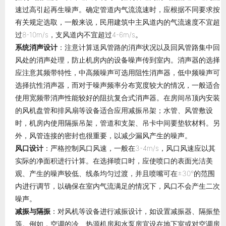
速过高引起再生噪声。确定管道内气流流速时，应根据不同要求按
有关规定选取，一般来说，民用建筑中主风道内的气流速度不宜超
过8-10m/s，支风道内不宜超过4-6m/s。
系统消声设计
：注意计算送风管路的消声状况以及回风管路集中回
风处的消声处理，防止机房内的设备噪声传到室内。消声器的选择
应注意其频带特性，中高频噪声可选用阻性消声器，低中频噪声可
选择抗性消声器，而对于噪声频率分布宽度较大的情况，一般适合
使用宽频带消声性能较好的阻抗复合式消声器。在房间吊顶内安装
的风机盘管和排风扇等设备适合应用减振吊架；水管、风管敷设
时，机房内使用隔振吊架，管道和支架、吊卡中间要垫软材料。另
外，风管连接的密封也很重要，以减少漏风产生的噪声。
风口设计
：严格控制风口风速，一般在3-4m/s，风口风速应以其
实际的净面积进行计算。在选择喷口时，应使喷口的表面光洁美
观、产生的噪声较低、线条均匀过渡，并且喷嘴可在±30°的范围
内进行调节，以确保在室内气流满足的情况下，风口不会产生二次
噪声。
减振与隔振
：对风机等设备进行减振设计，如设置减振器、隔振垫
等。例如，空调的冷、热源机房和水泵房宜设在地下室或对空调房